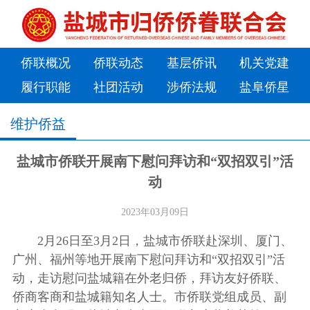
侨联概况
侨联动态
基层侨讯
机关党建
履行职能
社团活动
涉侨法规
盐阜侨星
维护侨益
盐城市侨联开展南下慰问拜访和“双招双引”活
动
2023年03月09日
2月26日至3月2日，盐城市侨联赴深圳、厦门、
广州、福州等地开展南下慰问拜访和“双招双引”活
动，走访慰问盐城籍在外老归侨，拜访友好侨联、
侨商客商和盐城籍知名人士。市侨联党组成员、副