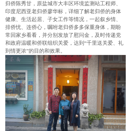
归侨陈秀甘，原盐城市大丰区环境监测站工程师、
印度尼西亚老归侨廖华标，详细了解老归侨的身体
健康、生活起居、子女工作等情况，一起叙乡情、
排侨忧、连侨心，嘱咐老归侨多多保重身体，期盼
常回家乡看看，并分别发放了慰问金，及时传递党
和政府温暖和侨联组织关爱，达到“千里送关爱、礼
到情更浓”的目的和效果。