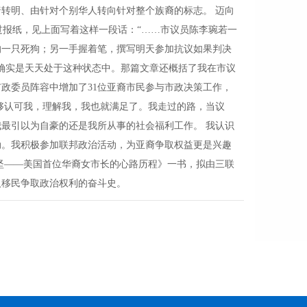
暗转明、由针对个别华人转向针对整个族裔的标志。 迈向
过报纸，见上面写着这样一段话：“……市议员陈李琬若一
的一只死狗；另一手握着笔，撰写明天参加抗议如果判决
确实是天天处于这种状态中。那篇文章还概括了我在市议
政委员阵容中增加了31位亚裔市民参与市政决策工作，
能够认可我，理解我，我也就满足了。我走过的路，当议
最引以为自豪的还是我所从事的社会福利工作。 我认识
动。我积极参加联邦政治活动，为亚裔争取权益更是兴趣
坚——美国首位华裔女市长的心路历程》一书，拟由三联
人移民争取政治权利的奋斗史。