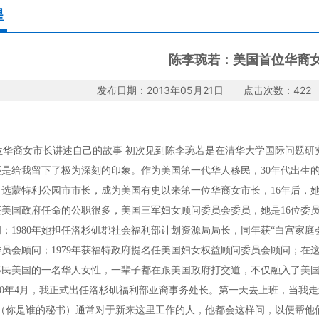
星
陈李琬若：美国首位华裔
发布日期：2013年05月21日 点击次数：42
华裔女市长讲述自己的故事 初次见到陈李琬若是在清华大学国际问题研
是给我留下了极为深刻的印象。作为美国第一代华人移民，30年代出生的陈
当选蒙特利公园市市长，成为美国有史以来第一位华裔女市长，16年后，
美国政府任命的公职很多，美国三军妇女顾问委员会委员，她是16位委员
；1980年她担任洛杉矶郡社会福利部计划资源局局长，同年获“白宫家庭
员会顾问；1979年获福特政府提名任美国妇女权益顾问委员会顾问；在
才移民美国的一名华人女性，一辈子都在跟美国政府打交道，不仅融入了美
970年4月，我正式出任洛杉矶福利部亚裔事务处长。第一天去上班，当我走到社会福
ou？”（你是谁的秘书）通常对于新来这里工作的人，他都会这样问，以便