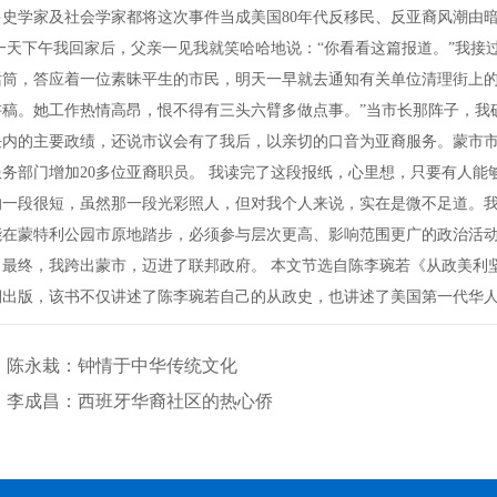
多史学家及社会学家都将这次事件当成美国80年代反移民、反亚裔风潮由
一天下午我回家后，父亲一见我就笑哈哈地说：“你看看这篇报道。”我接
话筒，答应着一位素昧平生的市民，明天一早就去通知有关单位清理街上
讲稿。她工作热情高昂，恨不得有三头六臂多做点事。”当市长那阵子，我
任内的主要政绩，还说市议会有了我后，以亲切的口音为亚裔服务。蒙市市
服务部门增加20多位亚裔职员。 我读完了这段报纸，心里想，只要有人
的一段很短，虽然那一段光彩照人，但对我个人来说，实在是微不足道。我
能在蒙特利公园市原地踏步，必须参与层次更高、影响范围更广的政治活
，最终，我跨出蒙市，迈进了联邦政府。 本文节选自陈李琬若《从政美利
期出版，该书不仅讲述了陈李琬若自己的从政史，也讲述了美国第一代华
：
陈永栽：钟情于中华传统文化
：
李成昌：西班牙华裔社区的热心侨