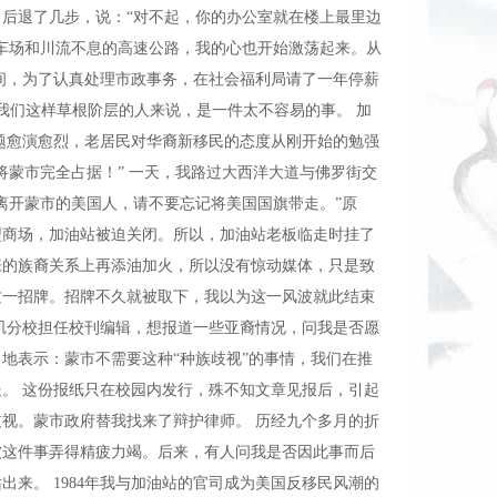
后退了几步，说：“对不起，你的办公室就在楼上最里边
车场和川流不息的高速公路，我的心也开始激荡起来。从
间，为了认真处理市政事务，在社会福利局请了一年停薪
我们这样草根阶层的人来说，是一件太不容易的事。 加
题愈演愈烈，老居民对华裔新移民的态度从刚开始的勉强
将蒙市完全占据！” 一天，我路过大西洋大道与佛罗街交
离开蒙市的美国人，请不要忘记将美国国旗带走。”原
型商场，加油站被迫关闭。所以，加油站老板临走时挂了
张的族裔关系上再添油加火，所以没有惊动媒体，只是致
这一招牌。招牌不久就被取下，我以为这一风波就此结束
矶分校担任校刊编辑，想报道一些亚裔情况，问我是否愿
地表示：蒙市不需要这种“种族歧视”的事情，我们在推
。 这份报纸只在校园内发行，殊不知文章见报后，引起
视。蒙市政府替我找来了辩护律师。 历经九个多月的折
被这件事弄得精疲力竭。后来，有人问我是否因此事而后
来。 1984年我与加油站的官司成为美国反移民风潮的