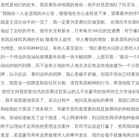
子居然是他们的处长。我笑着告诉他我的身份，他不好意思地吐了吐舌头，
。”我独自一人走进我的办公室，慢慢地在办公桌前坐下来，望着窗外的停
我就是主流社会中的一员了，我一定要为亚裔社区做贡献。 在我任市长期
做起了全职的市长。做市长没有薪水，只有每月300元的交通费，对于像
是美国反移民风潮的开始 随着华人超市、华人餐馆的增加，新老居民的问
为憎恶、排斥和种种抗议。有些人甚至提出：“我们要想办法防止那些人
见到一个停业的加油站玻璃窗外挂着一块大幅招牌，上面写着：“最后一个
加油站的租约到期，买下这块土地的华人地主决定将这块地改建为一个小
招牌，以示抗议。看到这样的招牌，我心里极不舒服。但我不想在已经紧
店主，指责这一招牌是制造社区分裂、违背美国精神的行为，希望他取下
时，曾经主持我宣誓仪式的亚裔法官富山的儿子在蒙市的加州州立大学洛杉
访，我不假思索地答应了。采访过程中，他问及加油站的事情，我脱口而出
裔和睦相处方面花了很多精力，而蒙市居民最需要的就是族裔间的和睦相处
反响。加油站老板见了这个报道，马上聘请律师，到法院告我诽谤他种族歧
院终于以理由不足而拒绝受理这宗案件，官司可以说是打赢了，然而我却
复是，若是蒙市再有这类敌视华人的事件发生，我仍会毫不犹豫地再次站出