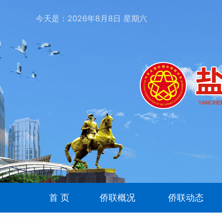
今天是：
2026
年
8
月
8
日
星期六
首 页
侨联概况
侨联动态