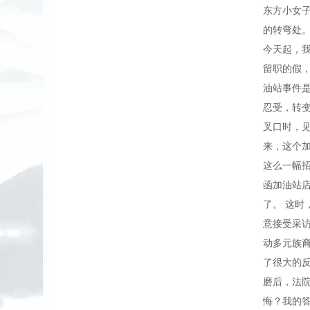
东方小女
的转弯处
今天起，
留职的假，
油站事件
忍受，转变
叉口时，
来，这个
这么一幅
函加油站
了。 这
意接受采
动多元族
了很大的
磨后，法
悔？我的答