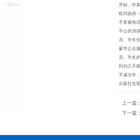
开始，许
联邦政府 
手拿着电
不公的演
员、市长
蒙市公众
员、市长
到自己不
不减当年
出版社近
上一篇
下一篇