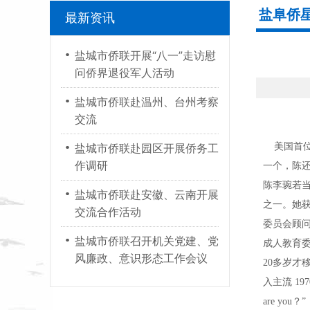
盐阜侨
最新资讯
盐城市侨联开展“八一”走访慰
问侨界退役军人活动
盐城市侨联赴温州、台州考察
交流
盐城市侨联赴园区开展侨务工
美国首位
作调研
一个，陈还
陈李琬若
盐城市侨联赴安徽、云南开展
之一。她获
交流合作活动
委员会顾问
盐城市侨联召开机关党建、党
成人教育委
风廉政、意识形态工作会议
20多岁
入主流 1
are y