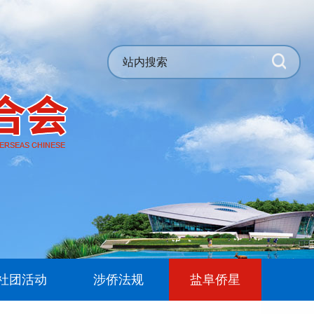
社团活动
涉侨法规
盐阜侨星